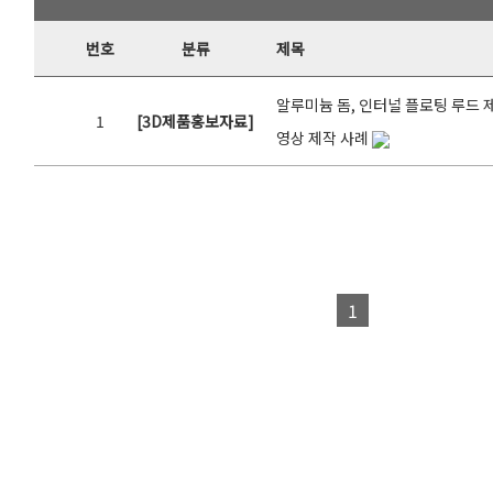
번호
분류
제목
알루미늄 돔, 인터널 플로팅 루드 
1
[3D제품홍보자료]
영상 제작 사례
1