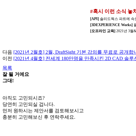
#혹시 이런 소식 놓
[API]
솔리드웍스 파트에 속
[3DEXPERIENCE Works]
플
[오프라인 교육]
2021년 3
다음
[2021년 2월호] 2월, DraftSight 기본 강의를 무료로 공개합
이전
[2021년 4월호] 전세계 180만명을 만족시킨 2D CAD 솔루
목록
잘 될 거에요
그대!
아직도 고민되시죠?
당연히 고민되실 겁니다.
먼저 원하시는 제안서를 검토해보시고
충분히 고민해보신 후 연락주세요.