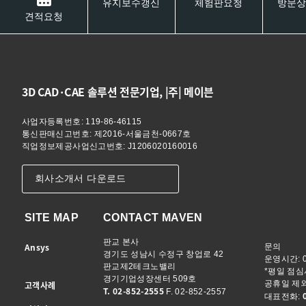
유지보수갱신
체험판요청
방문상
견적요청
3D CAD·CAE 솔루션 전문기업, |주| 메이븐
사업자등록번호: 119-86-46115
통신판매신고번호: 제2016-서울금천-0667호
직업정보제공사업신고번호: J1206020160016
회사소개서 다운로드
SITE MAP
CONTACT MAVEN
판교 본사
Ansys
문의
경기도 성남시 수정구 창업로 42
운영시간: 09
판교제2테크노밸리
*평일 점심시간
경기기업성장센터 509호
공휴일 제
고객사례
T. 02-852-2555
F. 02-852-2557
대표전화: