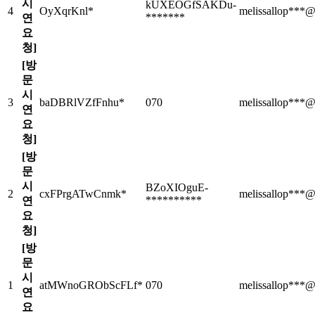
시
kUXEOGfSAKDu-
4
OyXqrKnl*
melissallop**
*******
연
요
청]
[방
문
시
3
baDBRlVZfFnhu*
070
melissallop**
연
요
청]
[방
문
시
BZoXIOguE-
2
cxFPrgATwCnmk*
melissallop**
**********
연
요
청]
[방
문
시
1
atMWnoGRObScFLf*
070
melissallop**
연
요