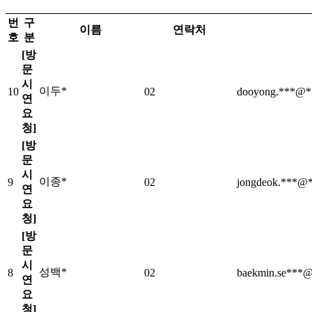
번
구
이름
연락처
호
분
[방
문
시
이두*
10
02
dooyong.***@*
연
요
청]
[방
문
시
이종*
9
02
jongdeok.***@*
연
요
청]
[방
문
시
성백*
8
02
baekmin.se***@
연
요
청]