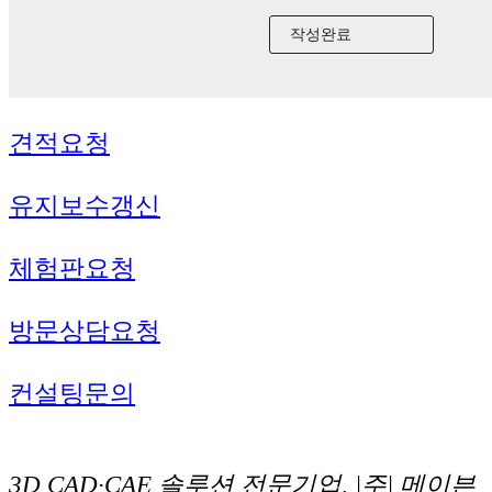
견적요청
유지보수갱신
체험판요청
방문상담요청
컨설팅문의
3D CAD·CAE 솔루션 전문기업, |주| 메이븐