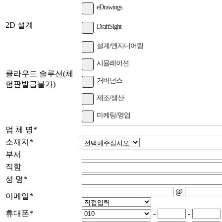
eDrawings
2D 설계
DraftSight
설계/엔지니어링
시뮬레이션
클라우드 솔루션(체
거버넌스
험판발급불가)
제조/생산
마케팅/영업
업 체 명
*
소재지
*
부서
직함
성 명
*
@
이메일
*
휴대폰
*
-
-