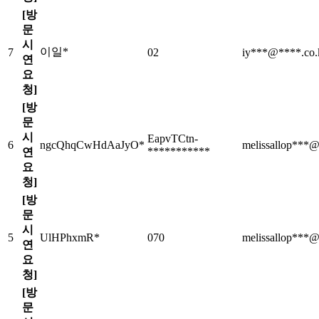
[방
문
시
이일*
7
02
iy***@****.co.
연
요
청]
[방
문
시
EapvTCtn-
6
ngcQhqCwHdAaJyO*
melissallop**
***********
연
요
청]
[방
문
시
5
UlHPhxmR*
070
melissallop**
연
요
청]
[방
문