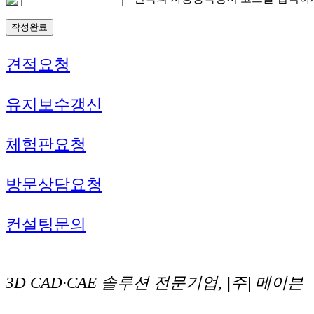
견적요청
유지보수갱신
체험판요청
방문상담요청
컨설팅문의
3D CAD·CAE 솔루션 전문기업, |주| 메이븐