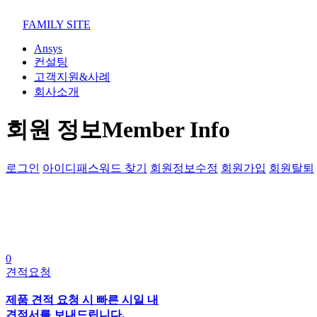
02-852-2555
maven@swmaven.co.kr
FAMILY SITE
Ansys
컨설팅
고객지원&사례
회사소개
회원 정보
Member Info
로그인
아이디패스워드 찾기
회원정보수정
회원가입
회원탈퇴
0
견적요청
제품 견적 요청 시 빠른 시일 내
견적서를 보내드립니다.