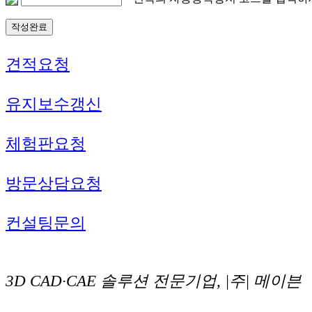
견적요청
유지보수갱신
체험판요청
방문상담요청
컨설팅문의
3D CAD·CAE 솔루션 전문기업, |주| 메이븐