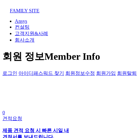
02-852-2555
maven@swmaven.co.kr
FAMILY SITE
Ansys
컨설팅
고객지원&사례
회사소개
회원 정보
Member Info
로그인
아이디패스워드 찾기
회원정보수정
회원가입
회원탈퇴
0
견적요청
제품 견적 요청 시 빠른 시일 내
견적서를 보내드립니다.